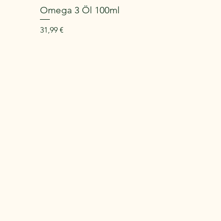
Omega 3 Öl 100ml
Preis
31,99 €
Herzlich will
Mit einem Fokus auf Qualität und