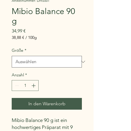
Artikelnummer: DHS001
Mibio Balance 90
g
Preis
34,99 €
38,88 €
/
100g
38,88 €
pro
Größe
*
100
Gramm
Anzahl
*
In den Warenkorb
Mibio Balance 90 g ist ein
hochwertiges Präparat mit 9